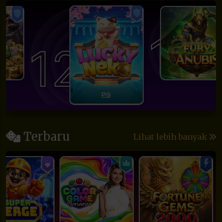
1
12
2
Terbaru
Lihat lebih banyak