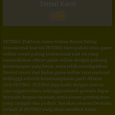
Temui Kami
PETIR62: Platform Game Online Resmi Paling
Sensasional Saat Ini PETIR62 merupakan situs game
online resmi paling sensasional saat ini yang
menyediakan ribuan game online dengan peluang
kemenangan yang besar, serta telah mendapatkan
lisensi resmi dari badan game online internasional
sehingga seluruh kemenanganmu pasti dibayar
oleh PETIR62. PETIR62 juga hadir dengan sistem
rancangan terbaru sehingga seluruh pemain dapat
bermain dengan nyaman, serta sistem pembayaran
yang canggih dan praktis. Rasakan sensasi bermain
terbaik di PETIR62 yang akan membuat kamu