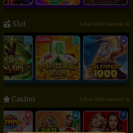
Slot
Lihat lebih banyak
Casino
Lihat lebih banyak