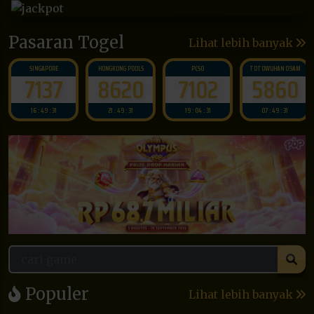
Pasaran Togel
Lihat lebih banyak
SINGAPORE
HONGKONG POOLS
PCSO
TOTOWUHAN 09AM
7137
8620
7102
5860
16 : 49 : 30
21 : 49 : 30
19 : 04 : 30
07 : 49 : 30
Populer
Lihat lebih banyak