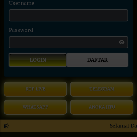
Username
Password
LOGIN
DAFTAR
RTP LIVE
TELEGRAM
WHATSAPP
ANGKA JITU
Selamat Datang di Situs