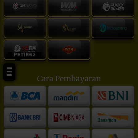
PETIR62
Cara Pembayaran