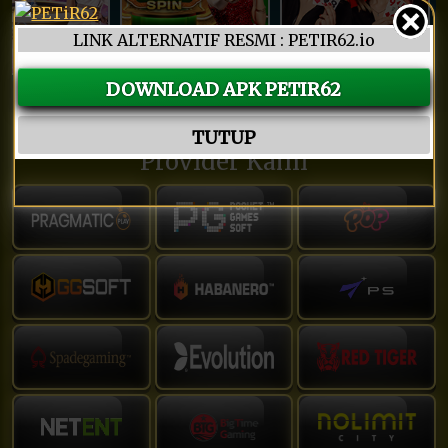
LINK ALTERNATIF RESMI : PETIR62.io
DOWNLOAD APK PETIR62
TUTUP
Provider Kami