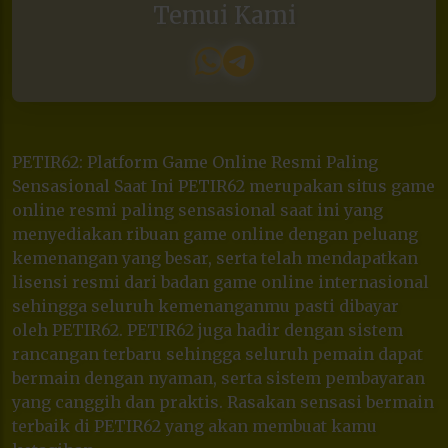
Temui Kami
PETIR62: Platform Game Online Resmi Paling
Sensasional Saat Ini PETIR62 merupakan situs game
online resmi paling sensasional saat ini yang
menyediakan ribuan game online dengan peluang
kemenangan yang besar, serta telah mendapatkan
lisensi resmi dari badan game online internasional
sehingga seluruh kemenanganmu pasti dibayar
oleh PETIR62. PETIR62 juga hadir dengan sistem
rancangan terbaru sehingga seluruh pemain dapat
bermain dengan nyaman, serta sistem pembayaran
yang canggih dan praktis. Rasakan sensasi bermain
terbaik di PETIR62 yang akan membuat kamu