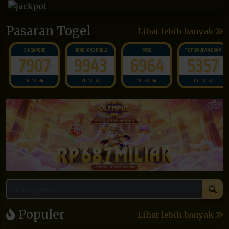
Pasaran Togel
Lihat lebih banyak
SINGAPORE
HONGKONG POOLS
PCSO
TOTOWUHAN 09AM
7907
9943
6964
5357
16 : 13 : 32
21 : 13 : 32
18 : 28 : 32
07 : 13 : 32
Populer
Lihat lebih banyak