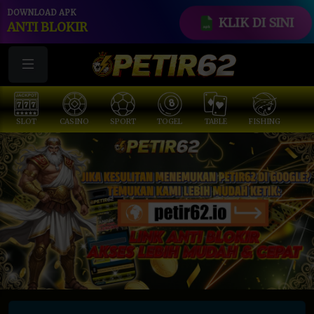
DOWNLOAD APK
KLIK DI SINI
ANTI BLOKIR
SLOT
CASINO
SPORT
TOGEL
TABLE
FISHING
COC