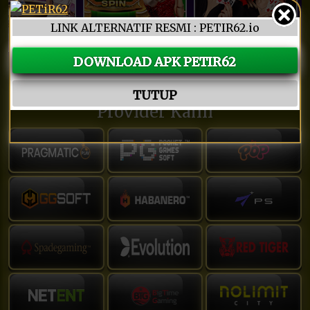
LINK ALTERNATIF RESMI : PETIR62.io
DOWNLOAD APK PETIR62
TUTUP
Provider Kami