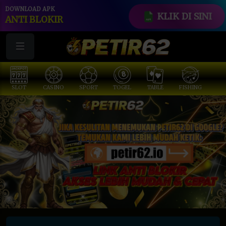
DOWNLOAD APK
KLIK DI SINI
ANTI BLOKIR
SLOT
CASINO
SPORT
TOGEL
TABLE
FISHING
COC