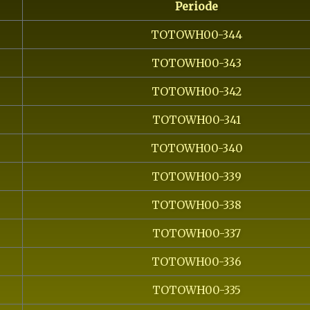
Periode
TOTOWH00-344
TOTOWH00-343
TOTOWH00-342
TOTOWH00-341
TOTOWH00-340
TOTOWH00-339
TOTOWH00-338
TOTOWH00-337
TOTOWH00-336
TOTOWH00-335