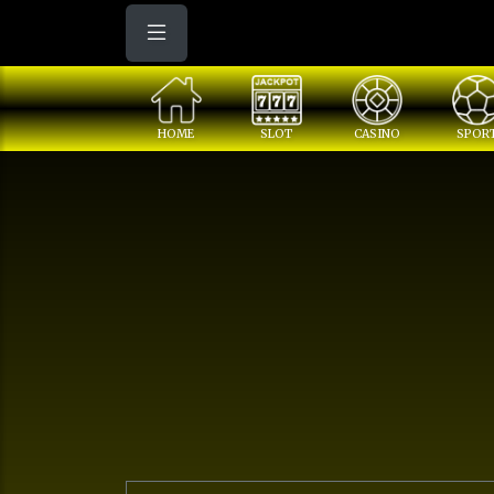
HOME
SLOT
CASINO
SPOR