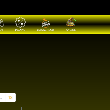
DE
PROMO
MEGAGACOR
ANUBIS
...
18