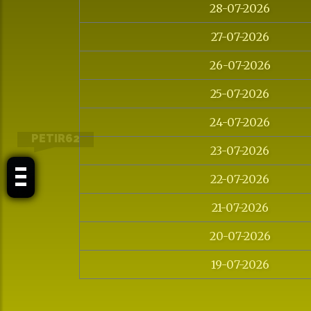
28-07-2026
27-07-2026
26-07-2026
25-07-2026
24-07-2026
PETIR62
23-07-2026
22-07-2026
21-07-2026
20-07-2026
19-07-2026