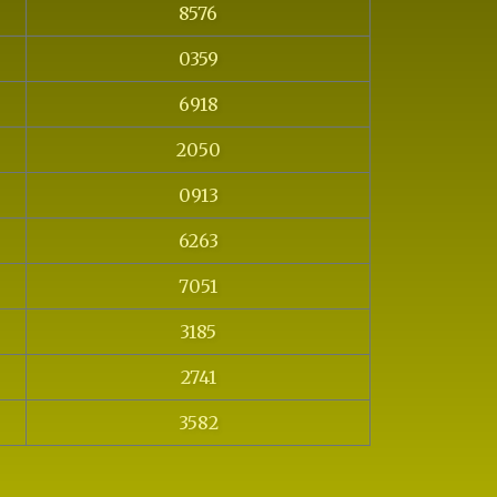
8576
0359
6918
2050
0913
6263
7051
3185
2741
3582