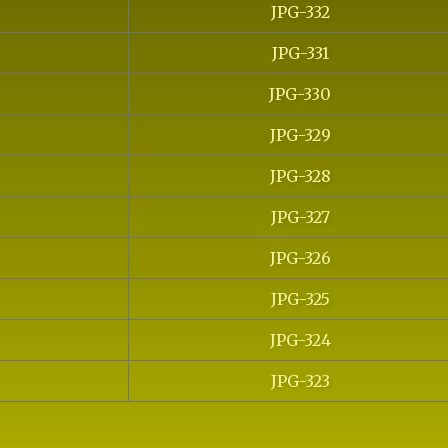
JPG-332
JPG-331
JPG-330
JPG-329
JPG-328
JPG-327
JPG-326
JPG-325
JPG-324
JPG-323