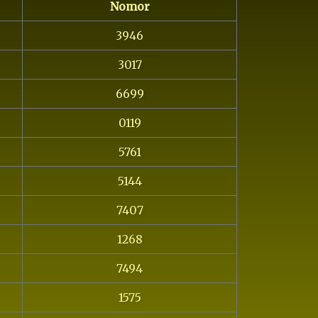
Nomor
3946
3017
6699
0119
5761
5144
7407
1268
7494
1575