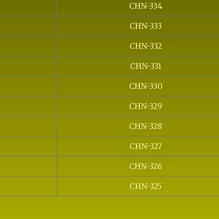
CHN-334
CHN-333
CHN-332
CHN-331
CHN-330
CHN-329
CHN-328
CHN-327
CHN-326
CHN-325