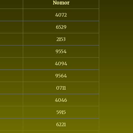
Nomor
4072
6529
2153
9554
4094
9564
0711
4046
5915
6221