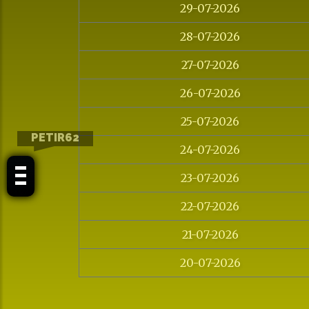
29-07-2026
28-07-2026
27-07-2026
26-07-2026
25-07-2026
PETIR62
24-07-2026
23-07-2026
22-07-2026
21-07-2026
20-07-2026