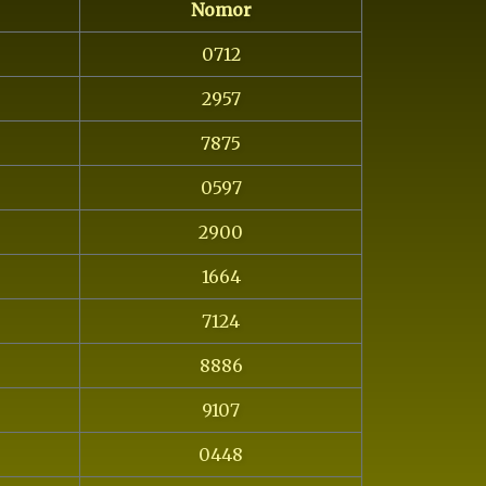
Nomor
0712
2957
7875
0597
2900
1664
7124
8886
9107
0448