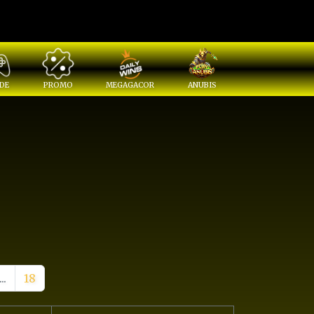
DE
PROMO
MEGAGACOR
ANUBIS
...
18