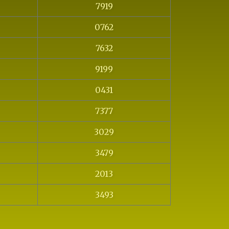
7919
0762
7632
9199
0431
7377
3029
3479
2013
3493