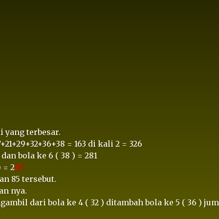
i yang terbesar.
+21+29+32+36+38 = 163 di kali 2 = 326
dan bola ke 6 ( 38 ) = 281
 = 2
85
an 85 tersebut.
an nya.
bil dari bola ke 4 ( 32 ) ditambah bola ke 5 ( 36 ) jum