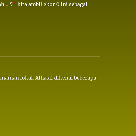
ah = 5
0
kita ambil ekor 0 ini sebagai
ainan lokal. Alhasil dikenal beberapa