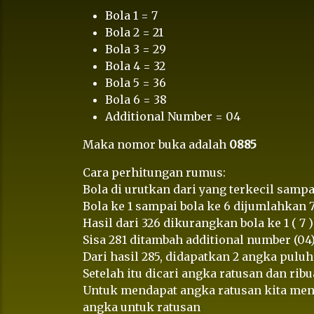
Bola 1 = 7
Bola 2 = 21
Bola 3 = 29
Bola 4 = 32
Bola 5 = 36
Bola 6 = 38
Additional Number = 04
Maka nomor buka adalah
0885
Cara perhitungan rumus:
Bola di urutkan dari yang terkecil sampa
Bola ke 1 sampai bola ke 6 dijumlahkan 7
Hasil dari 326 dikurangkan bola ke 1 ( 7 ) 
Sisa 281 ditambah additional number (04)
Dari hasil 285, didapatkan 2 angka puluh
Setelah itu dicari angka ratusan dan ribu
Untuk mendapat angka ratusan kita mengam
angka untuk ratusan