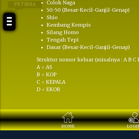
Colok Naga
PETIR62
50-50 (Besar-Kecil-Ganjil-Genap)
Shio
Kembang Kempis
Silang Homo
Tengah Tepi
Dasar (Besar-Kecil-Ganjil-Genap)
Struktur nomor keluar (misalnya : A B C D)
A = AS
B = KOP
C = KEPALA
D = EKOR
HOME
LOGI