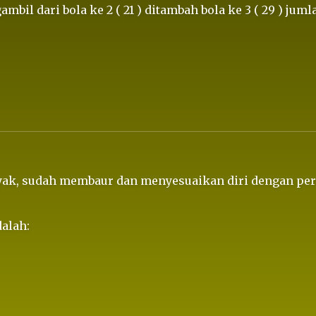
il dari bola ke 2 ( 21 ) ditambah bola ke 3 ( 29 ) juml
yak, sudah membaur dan menyesuaikan diri dengan perm
dalah: