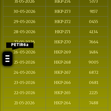
31-05-2026
HKP-274
5373
30-05-2026
HKP-273
9157
29-05-2026
HKP-272
0455
28-05-2026
HKP-271
4134
27-05-2026
HKP-270
7664
PETIR62
26-05-2026
HKP-269
1484
25-05-2026
HKP-268
9005
24-05-2026
HKP-267
6872
23-05-2026
HKP-266
0681
22-05-2026
HKP-265
2225
21-05-2026
HKP-264
7488