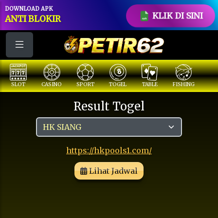
DOWNLOAD APK
KLIK DI SINI
ANTI BLOKIR
SLOT
CASINO
SPORT
TOGEL
TABLE
FISHING
COC
Result Togel
https://hkpools1.com/
Lihat Jadwal