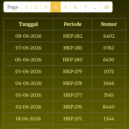
Page
1
2
3
4
5
6
7
...
18
Tanggal
Periode
Nomor
08-06-2026
HKP-282
4402
07-06-2026
HKP-281
0762
06-06-2026
HKP-280
6430
05-06-2026
HKP-279
0371
04-06-2026
HKP-278
3466
03-06-2026
HKP-277
3545
02-06-2026
HKP-276
8440
01-06-2026
HKP-275
1344