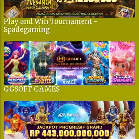
Play and Win Tournament -
Spadegaming
GGSOFT GAMES