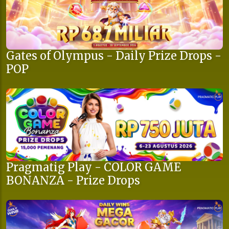
Gates of Olympus - Daily Prize Drops -
POP
Pragmatig Play - COLOR GAME
BONANZA - Prize Drops