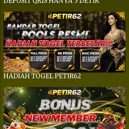
DEPOSIT QRIS HANYA 5 DETIK
HADIAH TOGEL PETIR62