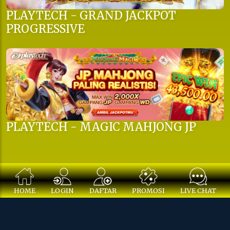
PLAYTECH - GRAND JACKPOT
PROGRESSIVE
PLAYTECH - MAGIC MAHJONG JP
HOME
LOGIN
DAFTAR
PROMOSI
LIVE CHAT