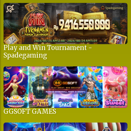
Play and Win Tournament -
Spadegaming
GGSOFT GAMES