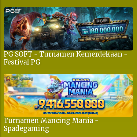
PG SOFT - Turnamen Kemerdekaan -
Festival PG
Turnamen Mancing Mania -
Spadegaming