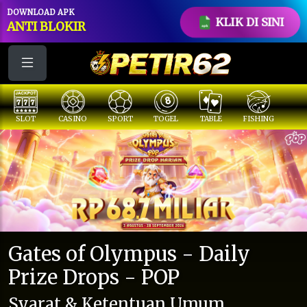
DOWNLOAD APK
KLIK DI SINI
ANTI BLOKIR
SLOT
CASINO
SPORT
TOGEL
TABLE
FISHING
COC
Gates of Olympus - Daily
Prize Drops - POP
Syarat & Ketentuan Umum