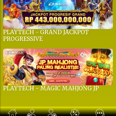
PLAYTECH - GRAND JACKPOT
PROGRESSIVE
PLAYTECH - MAGIC MAHJONG JP